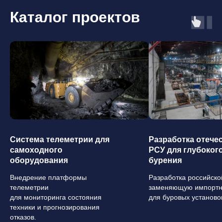
Каталог проектов
Повышайте
производительность
с ЭСФИ
Система телеметрии для
Разработка отече
самоходного
РСУ для глубоког
Зададим ключевые вопросы, проясним детали
оборудования
бурения
и предложим оптимальные решения,
основываясь на опыте работы с крупнейшими
Внедрение платформы
Разработка российско
компаниями страны.
телеметрии
заменяющую импортн
для мониторинга состояния
для буровых установо
техники и прогнозирования
Отправить запрос
отказов.