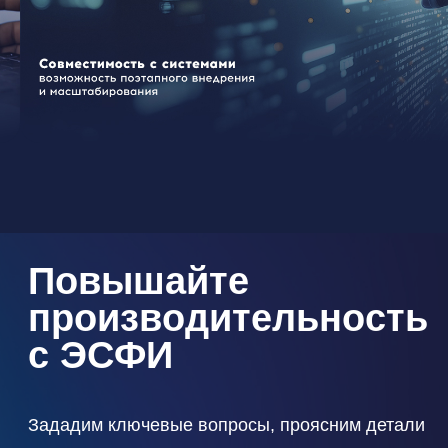
иное использование контента и объектов допускается исключительно при
условии получения предварительного разрешения от правообладателя или
обязательного указания активной гиперссылки на источник.
Общество с ограниченной ответственностью «ЭСФИ»
ИНН: 4632283907
КПП: 463201001
ОГРН: 40702810102500107203
ОКВЭД: 72.19 «Научные исследования и разработки в области естественных
и технических наук прочие»
Коды Видов деятельности в области информационных технологий согласно
перечню
https://digital.gov.ru/uploaded/files/d154547600_JMmhHWM.pdf
: 1.01,
1.02.